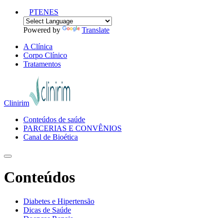
PT
EN
ES
Powered by
Translate
A Clínica
Corpo Clínico
Tratamentos
Clinirim
Conteúdos de saúde
PARCERIAS E CONVÊNIOS
Canal de Bioética
Conteúdos
Diabetes e Hipertensão
Dicas de Saúde