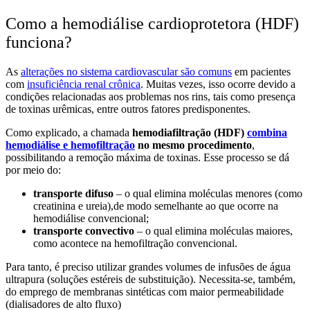
Como a hemodiálise cardioprotetora (HDF)
funciona?
As
alterações no sistema cardiovascular são comuns
em pacientes
com
insuficiência renal crônica
. Muitas vezes, isso ocorre devido a
condições relacionadas aos problemas nos rins, tais como presença
de toxinas urêmicas, entre outros fatores predisponentes.
Como explicado, a chamada
hemodiafiltração (HDF)
combina
hemodiálise e hemofiltração
no mesmo procedimento
,
possibilitando a remoção máxima de toxinas. Esse processo se dá
por meio do:
transporte difuso
– o qual elimina moléculas menores (como
creatinina e ureia),de modo semelhante ao que ocorre na
hemodiálise convencional;
transporte convectivo
– o qual elimina moléculas maiores,
como acontece na hemofiltração convencional.
Para tanto, é preciso utilizar grandes volumes de infusões de água
ultrapura (soluções estéreis de substituição). Necessita-se, também,
do emprego de membranas sintéticas com maior permeabilidade
(dialisadores de alto fluxo)