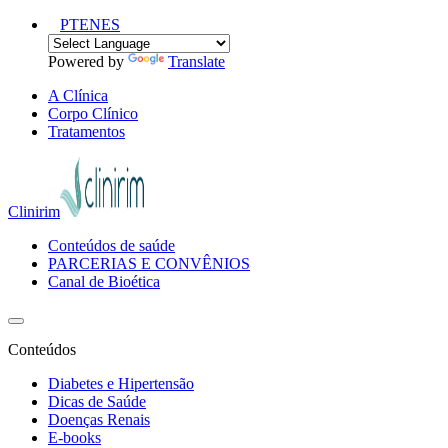
PT
EN
ES
Powered by
Translate
A Clínica
Corpo Clínico
Tratamentos
Clinirim
Conteúdos de saúde
PARCERIAS E CONVÊNIOS
Canal de Bioética
Conteúdos
Diabetes e Hipertensão
Dicas de Saúde
Doenças Renais
E-books