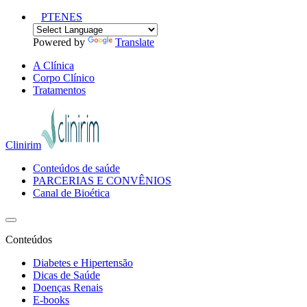
PT
EN
ES
Powered by
Translate
A Clínica
Corpo Clínico
Tratamentos
Clinirim
Conteúdos de saúde
PARCERIAS E CONVÊNIOS
Canal de Bioética
Conteúdos
Diabetes e Hipertensão
Dicas de Saúde
Doenças Renais
E-books