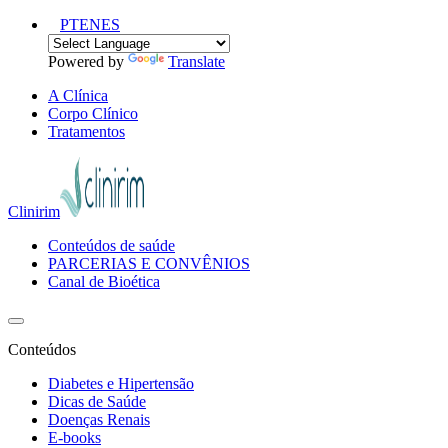
PT
EN
ES
Powered by
Translate
A Clínica
Corpo Clínico
Tratamentos
Clinirim
Conteúdos de saúde
PARCERIAS E CONVÊNIOS
Canal de Bioética
Conteúdos
Diabetes e Hipertensão
Dicas de Saúde
Doenças Renais
E-books