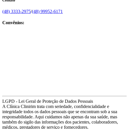
Contato
(48) 3333-2975
/
(48) 99952-6171
Convênios:
LGPD - Lei Geral de Proteção de Dados Pessoais
A Clínica Clinirim trata com seriedade, confidencialidade e
integridade todos os dados pessoais que se encontram sob a sua
responsabilidade. Aqui cuidamos não apenas da sua saúde, mas
também do sigilo das informações dos pacientes, colaboradores,
médicos, prestadores de serviço e fornecedores.