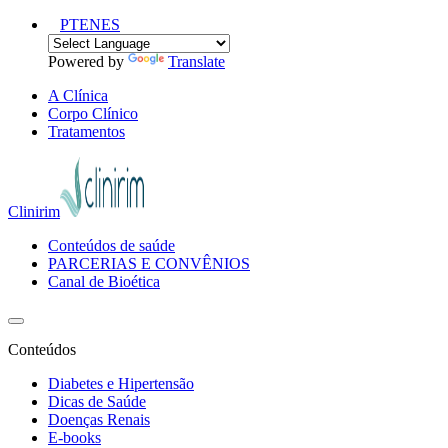
PT
EN
ES
Powered by
Translate
A Clínica
Corpo Clínico
Tratamentos
Clinirim
Conteúdos de saúde
PARCERIAS E CONVÊNIOS
Canal de Bioética
Conteúdos
Diabetes e Hipertensão
Dicas de Saúde
Doenças Renais
E-books