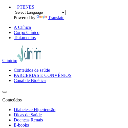
PT
EN
ES
Powered by
Translate
A Clínica
Corpo Clínico
Tratamentos
Clinirim
Conteúdos de saúde
PARCERIAS E CONVÊNIOS
Canal de Bioética
Conteúdos
Diabetes e Hipertensão
Dicas de Saúde
Doenças Renais
E-books