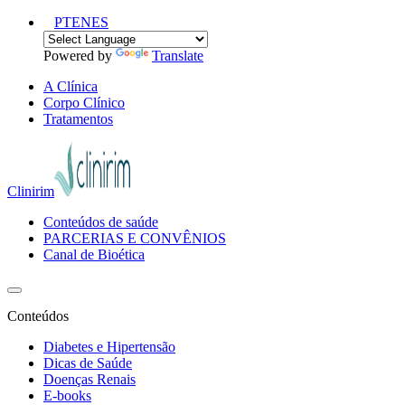
PT
EN
ES
Powered by
Translate
A Clínica
Corpo Clínico
Tratamentos
Clinirim
Conteúdos de saúde
PARCERIAS E CONVÊNIOS
Canal de Bioética
Conteúdos
Diabetes e Hipertensão
Dicas de Saúde
Doenças Renais
E-books