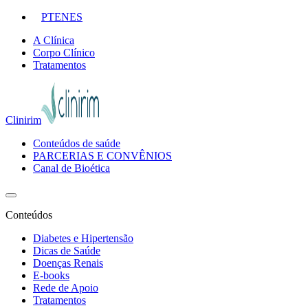
PT
EN
ES
A Clínica
Corpo Clínico
Tratamentos
Clinirim
Conteúdos de saúde
PARCERIAS E CONVÊNIOS
Canal de Bioética
Conteúdos
Diabetes e Hipertensão
Dicas de Saúde
Doenças Renais
E-books
Rede de Apoio
Tratamentos