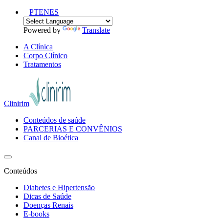
PT
EN
ES
Powered by
Translate
A Clínica
Corpo Clínico
Tratamentos
Clinirim
Conteúdos de saúde
PARCERIAS E CONVÊNIOS
Canal de Bioética
Conteúdos
Diabetes e Hipertensão
Dicas de Saúde
Doenças Renais
E-books