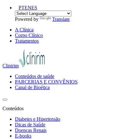
PT
EN
ES
Powered by
Translate
A Clínica
Corpo Clínico
Tratamentos
Clinirim
Conteúdos de saúde
PARCERIAS E CONVÊNIOS
Canal de Bioética
Conteúdos
Diabetes e Hipertensão
Dicas de Saúde
Doenças Renais
E-books