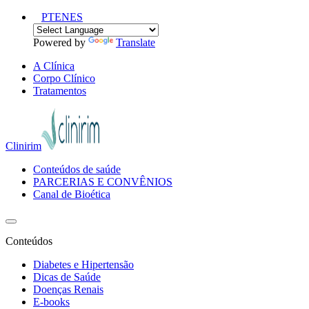
PT
EN
ES
Powered by
Translate
A Clínica
Corpo Clínico
Tratamentos
Clinirim
Conteúdos de saúde
PARCERIAS E CONVÊNIOS
Canal de Bioética
Conteúdos
Diabetes e Hipertensão
Dicas de Saúde
Doenças Renais
E-books