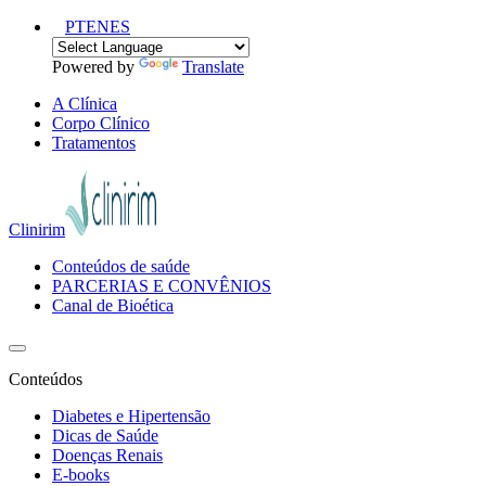
PT
EN
ES
Powered by
Translate
A Clínica
Corpo Clínico
Tratamentos
Clinirim
Conteúdos de saúde
PARCERIAS E CONVÊNIOS
Canal de Bioética
Conteúdos
Diabetes e Hipertensão
Dicas de Saúde
Doenças Renais
E-books