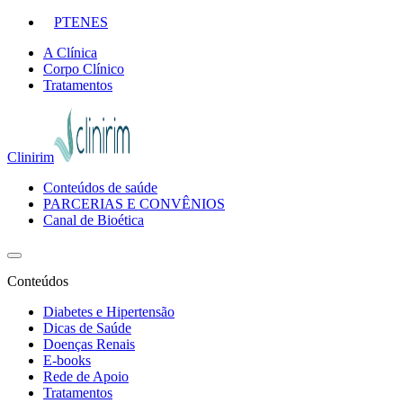
PT
EN
ES
A Clínica
Corpo Clínico
Tratamentos
Clinirim
Conteúdos de saúde
PARCERIAS E CONVÊNIOS
Canal de Bioética
Conteúdos
Diabetes e Hipertensão
Dicas de Saúde
Doenças Renais
E-books
Rede de Apoio
Tratamentos