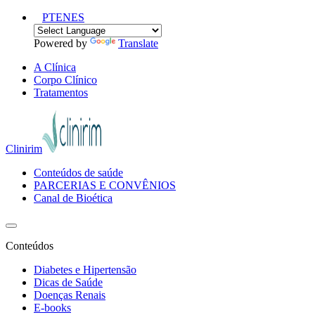
PT
EN
ES
Powered by
Translate
A Clínica
Corpo Clínico
Tratamentos
Clinirim
Conteúdos de saúde
PARCERIAS E CONVÊNIOS
Canal de Bioética
Conteúdos
Diabetes e Hipertensão
Dicas de Saúde
Doenças Renais
E-books