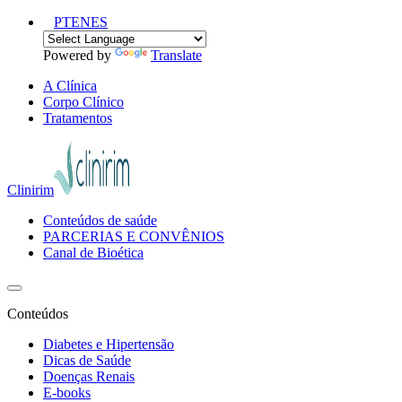
PT
EN
ES
Powered by
Translate
A Clínica
Corpo Clínico
Tratamentos
Clinirim
Conteúdos de saúde
PARCERIAS E CONVÊNIOS
Canal de Bioética
Conteúdos
Diabetes e Hipertensão
Dicas de Saúde
Doenças Renais
E-books