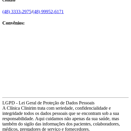
Contato
(48) 3333-2975
/
(48) 99952-6171
Convênios:
LGPD - Lei Geral de Proteção de Dados Pessoais
A Clínica Clinirim trata com seriedade, confidencialidade e
integridade todos os dados pessoais que se encontram sob a sua
responsabilidade. Aqui cuidamos não apenas da sua saúde, mas
também do sigilo das informações dos pacientes, colaboradores,
médicos, prestadores de serviço e fornecedores.