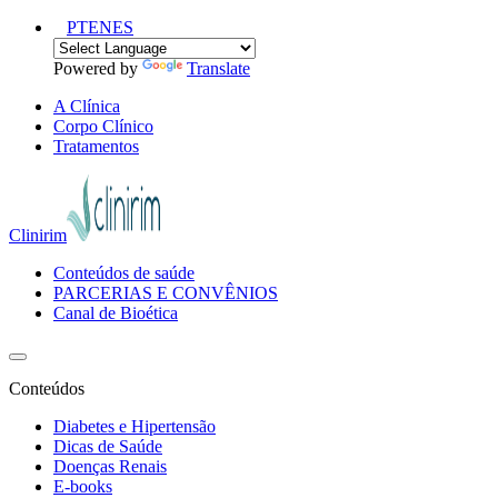
PT
EN
ES
Powered by
Translate
A Clínica
Corpo Clínico
Tratamentos
Clinirim
Conteúdos de saúde
PARCERIAS E CONVÊNIOS
Canal de Bioética
Conteúdos
Diabetes e Hipertensão
Dicas de Saúde
Doenças Renais
E-books