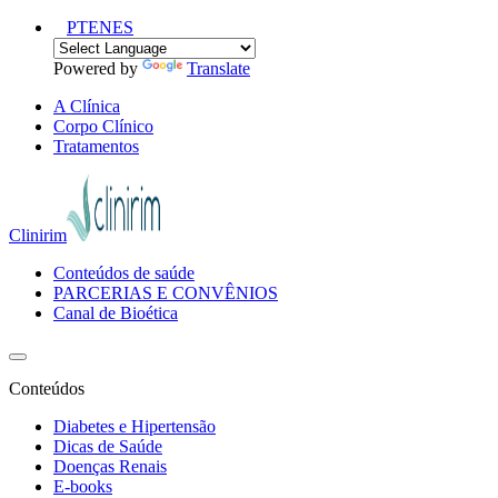
PT
EN
ES
Powered by
Translate
A Clínica
Corpo Clínico
Tratamentos
Clinirim
Conteúdos de saúde
PARCERIAS E CONVÊNIOS
Canal de Bioética
Conteúdos
Diabetes e Hipertensão
Dicas de Saúde
Doenças Renais
E-books