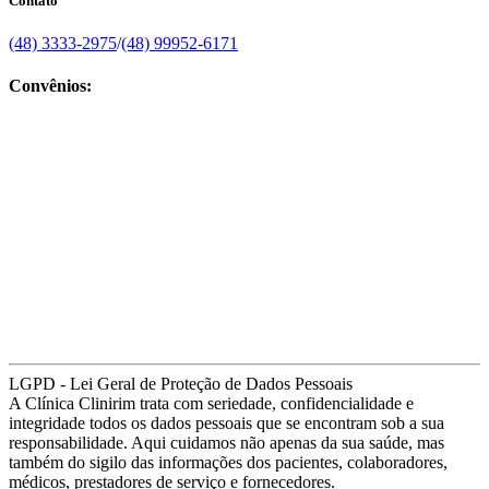
Contato
(48) 3333-2975
/
(48) 99952-6171
Convênios:
LGPD - Lei Geral de Proteção de Dados Pessoais
A Clínica Clinirim trata com seriedade, confidencialidade e
integridade todos os dados pessoais que se encontram sob a sua
responsabilidade. Aqui cuidamos não apenas da sua saúde, mas
também do sigilo das informações dos pacientes, colaboradores,
médicos, prestadores de serviço e fornecedores.