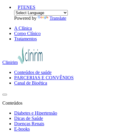
PT
EN
ES
Powered by
Translate
A Clínica
Corpo Clínico
Tratamentos
Clinirim
Conteúdos de saúde
PARCERIAS E CONVÊNIOS
Canal de Bioética
Conteúdos
Diabetes e Hipertensão
Dicas de Saúde
Doenças Renais
E-books