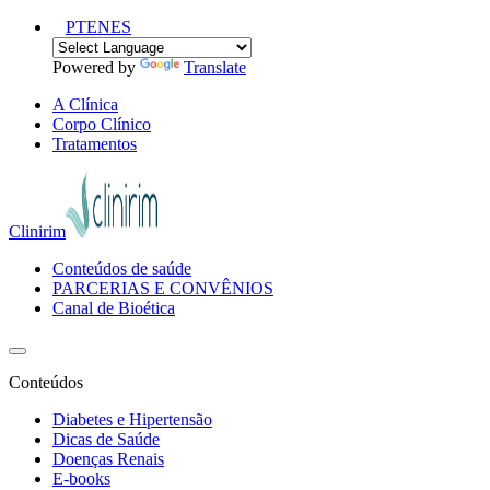
PT
EN
ES
Powered by
Translate
A Clínica
Corpo Clínico
Tratamentos
Clinirim
Conteúdos de saúde
PARCERIAS E CONVÊNIOS
Canal de Bioética
Conteúdos
Diabetes e Hipertensão
Dicas de Saúde
Doenças Renais
E-books