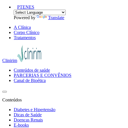
PT
EN
ES
Powered by
Translate
A Clínica
Corpo Clínico
Tratamentos
Clinirim
Conteúdos de saúde
PARCERIAS E CONVÊNIOS
Canal de Bioética
Conteúdos
Diabetes e Hipertensão
Dicas de Saúde
Doenças Renais
E-books