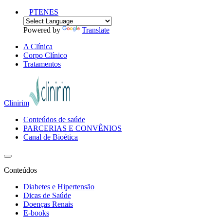
PT
EN
ES
Powered by
Translate
A Clínica
Corpo Clínico
Tratamentos
Clinirim
Conteúdos de saúde
PARCERIAS E CONVÊNIOS
Canal de Bioética
Conteúdos
Diabetes e Hipertensão
Dicas de Saúde
Doenças Renais
E-books