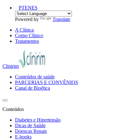
PT
EN
ES
Powered by
Translate
A Clínica
Corpo Clínico
Tratamentos
Clinirim
Conteúdos de saúde
PARCERIAS E CONVÊNIOS
Canal de Bioética
Conteúdos
Diabetes e Hipertensão
Dicas de Saúde
Doenças Renais
E-books