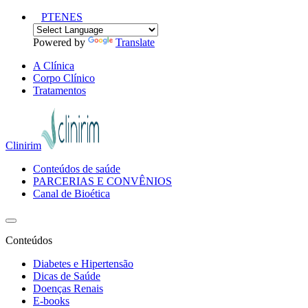
PT
EN
ES
Powered by
Translate
A Clínica
Corpo Clínico
Tratamentos
Clinirim
Conteúdos de saúde
PARCERIAS E CONVÊNIOS
Canal de Bioética
Conteúdos
Diabetes e Hipertensão
Dicas de Saúde
Doenças Renais
E-books