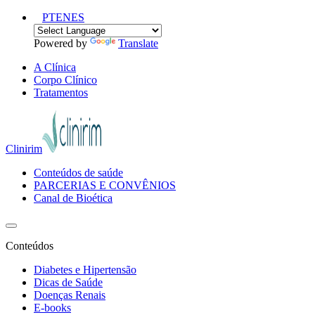
PT
EN
ES
Powered by
Translate
A Clínica
Corpo Clínico
Tratamentos
Clinirim
Conteúdos de saúde
PARCERIAS E CONVÊNIOS
Canal de Bioética
Conteúdos
Diabetes e Hipertensão
Dicas de Saúde
Doenças Renais
E-books