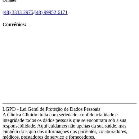
Contato
(48) 3333-2975
/
(48) 99952-6171
Convênios:
LGPD - Lei Geral de Proteção de Dados Pessoais
A Clínica Clinirim trata com seriedade, confidencialidade e
integridade todos os dados pessoais que se encontram sob a sua
responsabilidade. Aqui cuidamos não apenas da sua saúde, mas
também do sigilo das informações dos pacientes, colaboradores,
médicos, prestadores de serviço e fornecedores.