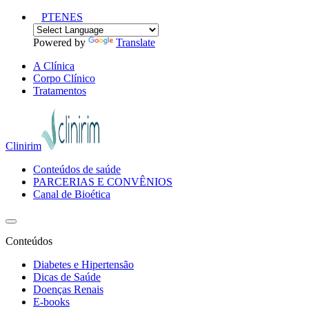
PT
EN
ES
Powered by
Translate
A Clínica
Corpo Clínico
Tratamentos
Clinirim
Conteúdos de saúde
PARCERIAS E CONVÊNIOS
Canal de Bioética
Conteúdos
Diabetes e Hipertensão
Dicas de Saúde
Doenças Renais
E-books