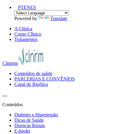
PT
EN
ES
Powered by
Translate
A Clínica
Corpo Clínico
Tratamentos
Clinirim
Conteúdos de saúde
PARCERIAS E CONVÊNIOS
Canal de Bioética
Conteúdos
Diabetes e Hipertensão
Dicas de Saúde
Doenças Renais
E-books