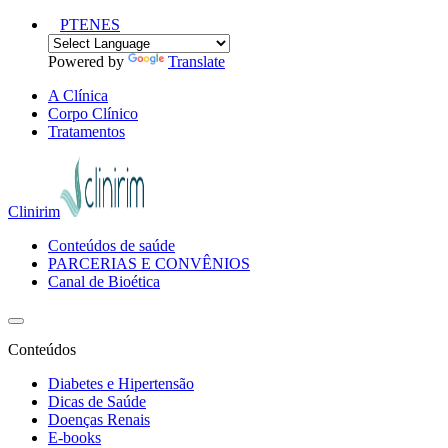
PT
EN
ES
Powered by
Translate
A Clínica
Corpo Clínico
Tratamentos
Clinirim
Conteúdos de saúde
PARCERIAS E CONVÊNIOS
Canal de Bioética
Conteúdos
Diabetes e Hipertensão
Dicas de Saúde
Doenças Renais
E-books