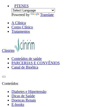
PT
EN
ES
Powered by
Translate
A Clínica
Corpo Clínico
Tratamentos
Clinirim
Conteúdos de saúde
PARCERIAS E CONVÊNIOS
Canal de Bioética
Conteúdos
Diabetes e Hipertensão
Dicas de Saúde
Doenças Renais
E-books