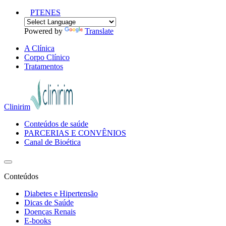
PT
EN
ES
Powered by
Translate
A Clínica
Corpo Clínico
Tratamentos
Clinirim
Conteúdos de saúde
PARCERIAS E CONVÊNIOS
Canal de Bioética
Conteúdos
Diabetes e Hipertensão
Dicas de Saúde
Doenças Renais
E-books