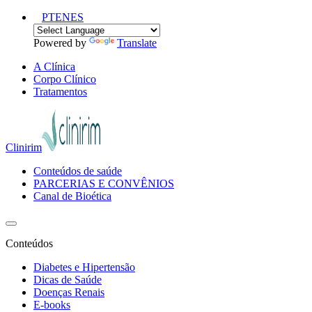
PT
EN
ES
Powered by
Translate
A Clínica
Corpo Clínico
Tratamentos
Clinirim
Conteúdos de saúde
PARCERIAS E CONVÊNIOS
Canal de Bioética
Conteúdos
Diabetes e Hipertensão
Dicas de Saúde
Doenças Renais
E-books