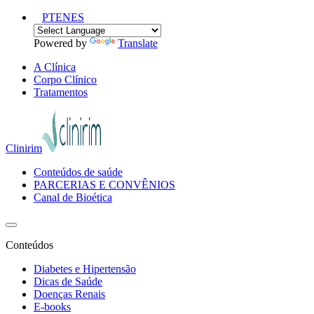
PT
EN
ES
Powered by
Translate
A Clínica
Corpo Clínico
Tratamentos
Clinirim
Conteúdos de saúde
PARCERIAS E CONVÊNIOS
Canal de Bioética
Conteúdos
Diabetes e Hipertensão
Dicas de Saúde
Doenças Renais
E-books