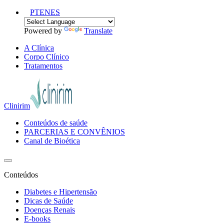
PT
EN
ES
Powered by
Translate
A Clínica
Corpo Clínico
Tratamentos
Clinirim
Conteúdos de saúde
PARCERIAS E CONVÊNIOS
Canal de Bioética
Conteúdos
Diabetes e Hipertensão
Dicas de Saúde
Doenças Renais
E-books