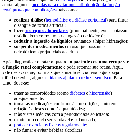
adotar algumas
medidas para evitar que a diminuição da função
renal provoque complicações
, tais como:
realizar diálise
(
hemodiálise ou diálise peritoneal
),para filtrar
o sangue de forma artificial;
fazer
restrições alimentares
(principalmente, evitar potássio
e sódio, bem como limitar a ingestão de fósforo);
reduzir a ingestão de líquidos
(evitando a hiper-hidratação);
suspender medicamentos
em uso que possam ser
nefrotóxicos (prejudiciais aos rins).
Após diagnosticar e tratar o quadro,
o paciente costuma recuperar
a função renal completamente
e pode retomar sua rotina. Aqui,
vale destacar que, por mais que a insuficiência renal aguda seja
difícil de evitar, alguns
cuidados ajudam a reduzir seu risco
. Para
tanto, deve-se:
tratar as comorbidades (como
diabetes
e
hipertensão
)
adequadamente;
tomar as medicações conforme às prescrições, tanto em
relação às doses como às quantidades;
ir às visitas médicas com a periodicidade solicitada;
manter uma dieta ser saudável e balanceada;
praticar exercícios físicos regularmente
;
não fumar e evitar bebidas alcoólicas.