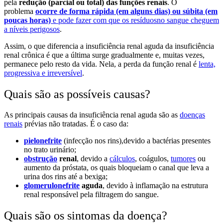
pela
redução (parcial ou total) das funções renais
. O
problema
ocorre de forma rápida (em alguns dias) ou súbita (em
poucas horas)
e pode fazer com que os resíduosno sangue cheguem
a níveis perigosos
.
Assim, o que diferencia a insuficiência renal aguda da insuficiência
renal crônica é que a última surge gradualmente e, muitas vezes,
permanece pelo resto da vida. Nela, a perda da função renal é
lenta,
progressiva e irreversível
.
Quais são as possíveis causas?
As principais causas da insuficiência renal aguda são as
doenças
renais
prévias não tratadas. É o caso da:
pielonefrite
(infecção nos rins),devido a bactérias presentes
no trato urinário;
obstrução
renal
, devido a
cálculos
, coágulos,
tumores
ou
aumento da próstata, os quais bloqueiam o canal que leva a
urina dos rins até a bexiga;
glomerulonefrite
aguda
, devido à inflamação na estrutura
renal responsável pela filtragem do sangue.
Quais são os sintomas da doença?