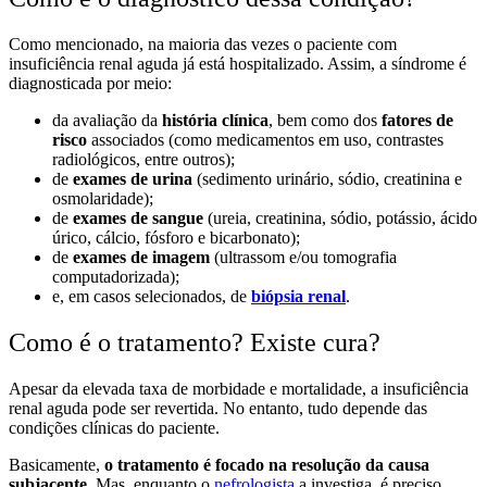
Como mencionado, na maioria das vezes o paciente com
insuficiência renal aguda já está hospitalizado. Assim, a síndrome é
diagnosticada por meio:
da avaliação da
história clínica
, bem como dos
fatores de
risco
associados (como medicamentos em uso, contrastes
radiológicos, entre outros);
de
exames de urina
(sedimento urinário, sódio, creatinina e
osmolaridade);
de
exames de sangue
(ureia, creatinina, sódio, potássio, ácido
úrico, cálcio, fósforo e bicarbonato);
de
exames de imagem
(ultrassom e/ou tomografia
computadorizada);
e, em casos selecionados, de
biópsia renal
.
Como é o tratamento? Existe cura?
Apesar da elevada taxa de morbidade e mortalidade, a insuficiência
renal aguda pode ser revertida. No entanto, tudo depende das
condições clínicas do paciente.
Basicamente,
o tratamento é focado na resolução da causa
subjacente
. Mas, enquanto o
nefrologista
a investiga, é preciso