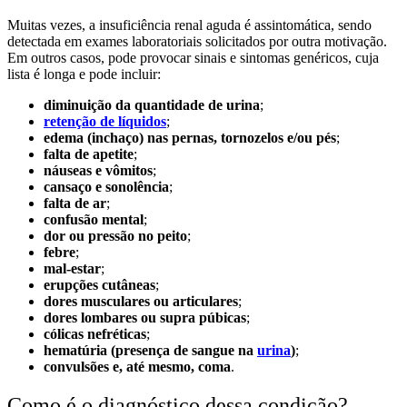
Muitas vezes, a insuficiência renal aguda é assintomática, sendo
detectada em exames laboratoriais solicitados por outra motivação.
Em outros casos, pode provocar sinais e sintomas genéricos, cuja
lista é longa e pode incluir:
diminuição da quantidade de urina
;
retenção de líquidos
;
edema (inchaço) nas pernas, tornozelos e/ou pés
;
falta de apetite
;
náuseas e vômitos
;
cansaço e sonolência
;
falta de ar
;
confusão mental
;
dor ou pressão no peito
;
febre
;
mal-estar
;
erupções cutâneas
;
dores musculares ou articulares
;
dores lombares ou supra púbicas
;
cólicas nefréticas
;
hematúria (presença de sangue na
urina
)
;
convulsões e, até mesmo, coma
.
Como é o diagnóstico dessa condição?