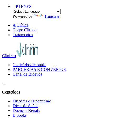
PT
EN
ES
Powered by
Translate
A Clínica
Corpo Clínico
Tratamentos
Clinirim
Conteúdos de saúde
PARCERIAS E CONVÊNIOS
Canal de Bioética
Conteúdos
Diabetes e Hipertensão
Dicas de Saúde
Doenças Renais
E-books