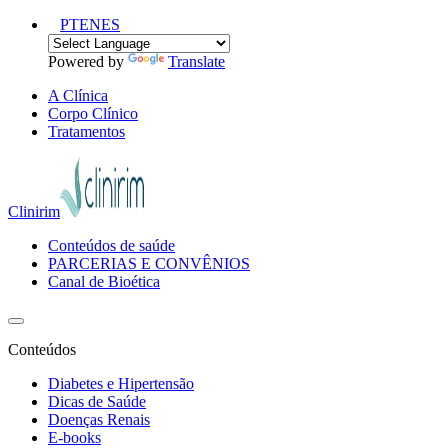
PT
EN
ES
Powered by
Translate
A Clínica
Corpo Clínico
Tratamentos
Clinirim
Conteúdos de saúde
PARCERIAS E CONVÊNIOS
Canal de Bioética
Conteúdos
Diabetes e Hipertensão
Dicas de Saúde
Doenças Renais
E-books