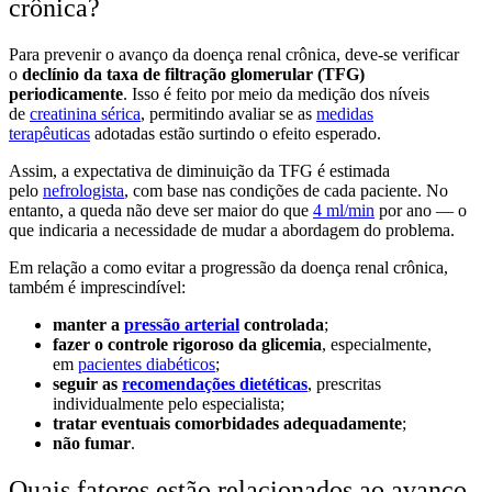
crônica?
Para prevenir o avanço da doença renal crônica, deve-se verificar
o
declínio da taxa de filtração glomerular (TFG)
periodicamente
. Isso é feito por meio da medição dos níveis
de
creatinina sérica
, permitindo avaliar se as
medidas
terapêuticas
adotadas estão surtindo o efeito esperado.
Assim, a expectativa de diminuição da TFG é estimada
pelo
nefrologista
, com base nas condições de cada paciente. No
entanto, a queda não deve ser maior do que
4 ml/min
por ano — o
que indicaria a necessidade de mudar a abordagem do problema.
Em relação a como evitar a progressão da doença renal crônica,
também é imprescindível:
manter a
pressão arterial
controlada
;
fazer o controle rigoroso da glicemia
, especialmente,
em
pacientes diabéticos
;
seguir as
recomendações dietéticas
, prescritas
individualmente pelo especialista;
tratar eventuais comorbidades adequadamente
;
não fumar
.
Quais fatores estão relacionados ao avanço