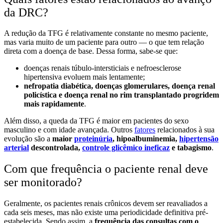
da DRC?
A redução da TFG é relativamente constante no mesmo paciente,
mas varia muito de um paciente para outro — o que tem relação
direta com a doença de base. Dessa forma, sabe-se que:
doenças renais túbulo-intersticiais e nefroesclerose
hipertensiva evoluem mais lentamente;
nefropatia diabética, doenças glomerulares, doença renal
policística e doença renal no rim transplantado progridem
mais rapidamente
.
Além disso, a queda da TFG é maior em pacientes do sexo
masculino e com idade avançada. Outros
fatores
relacionados à sua
evolução são a
maior
proteinúria
, hipoalbuminemia,
hipertensão
arterial
descontrolada,
controle glicêmico ineficaz
e tabagismo
.
Com que frequência o paciente renal deve
ser monitorado?
Geralmente, os pacientes renais crônicos devem ser reavaliados a
cada seis meses, mas não existe uma periodicidade definitiva pré-
estabelecida. Sendo assim, a
frequência das consultas com o