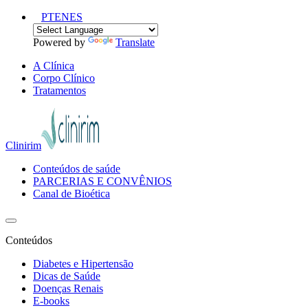
PT
EN
ES
Powered by
Translate
A Clínica
Corpo Clínico
Tratamentos
Clinirim
Conteúdos de saúde
PARCERIAS E CONVÊNIOS
Canal de Bioética
Conteúdos
Diabetes e Hipertensão
Dicas de Saúde
Doenças Renais
E-books