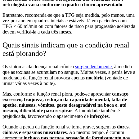
nefrologista varia conforme o quadro clínico apresentado
.
Entretanto, recomenda-se que a TFG seja medida, pelo menos, uma
vez por ano em quadros iniciais e estáveis. Já em pacientes com
TFG < 60 ml/min ou com fatores de risco para progressão acelerada
devem verificá-la a cada três meses.
Quais sinais indicam que a condição renal
está piorando?
Os sintomas da doença renal crônica
surgem lentamente
, à medida
que as toxinas se acumulam no sangue. Muitas vezes, a perda leve a
moderada da função renal provoca apenas
noctúria
(vontade de
urinar várias vezes à noite).
Mas, conforme a função renal piora, pode-se apresentar
cansaço
excessivo, fraqueza, redução da capacidade mental, falta de
apetite, náuseas, vômitos, gosto desagradável na boca e, até
mesmo, dificuldade para respirar
. A imunidade também é
prejudicada, favorecendo o aparecimento de
infecções
.
Quando a perda da função renal se torna grave, surgem as
dores,
cãibras e espasmos musculares
. Ao mesmo tempo, é comum
apresentar
inchaço nas pernas, sensação de formigamento nos