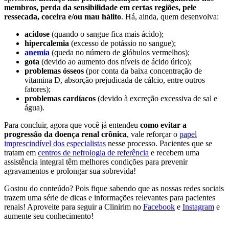
membros, perda da sensibilidade em certas regiões, pele
ressecada, coceira e/ou mau hálito
. Há, ainda, quem desenvolva:
acidose
(quando o sangue fica mais ácido);
hipercalemia
(excesso de potássio no sangue);
anemia
(queda no número de glóbulos vermelhos);
gota
(devido ao aumento dos níveis de ácido úrico);
problemas ósseos
(por conta da baixa concentração de
vitamina D, absorção prejudicada de cálcio, entre outros
fatores);
problemas cardíacos
(devido à excreção excessiva de sal e
água).
Para concluir, agora que você já entendeu
como evitar a
progressão da doença renal crônica
, vale reforçar o
papel
imprescindível dos especialistas
nesse processo. Pacientes que se
tratam em
centros de nefrologia de referência
e recebem uma
assistência integral têm melhores condições para prevenir
agravamentos e prolongar sua sobrevida!
Gostou do conteúdo? Pois fique sabendo que as nossas redes sociais
trazem uma série de dicas e informações relevantes para pacientes
renais! Aproveite para seguir a Clinirim no
Facebook
e
Instagram
e
aumente seu conhecimento!