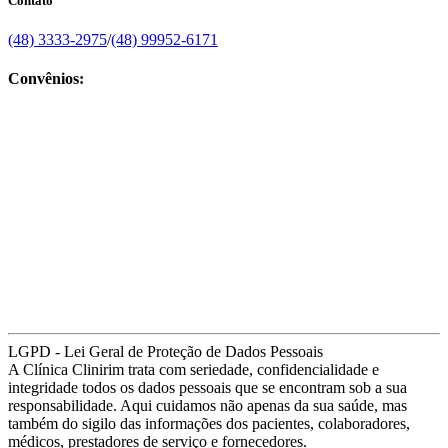
Contato
(48) 3333-2975
/
(48) 99952-6171
Convênios:
LGPD - Lei Geral de Proteção de Dados Pessoais
A Clínica Clinirim trata com seriedade, confidencialidade e
integridade todos os dados pessoais que se encontram sob a sua
responsabilidade. Aqui cuidamos não apenas da sua saúde, mas
também do sigilo das informações dos pacientes, colaboradores,
médicos, prestadores de serviço e fornecedores.