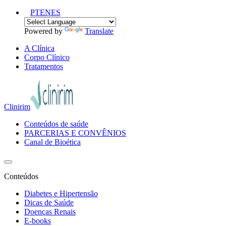
PT
EN
ES
Powered by
Translate
A Clínica
Corpo Clínico
Tratamentos
Clinirim
Conteúdos de saúde
PARCERIAS E CONVÊNIOS
Canal de Bioética
Conteúdos
Diabetes e Hipertensão
Dicas de Saúde
Doenças Renais
E-books