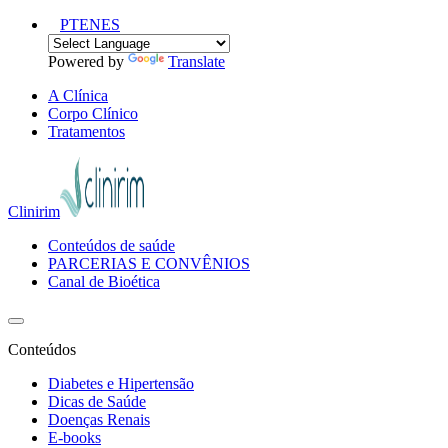
PT
EN
ES
Powered by
Translate
A Clínica
Corpo Clínico
Tratamentos
Clinirim
Conteúdos de saúde
PARCERIAS E CONVÊNIOS
Canal de Bioética
Conteúdos
Diabetes e Hipertensão
Dicas de Saúde
Doenças Renais
E-books